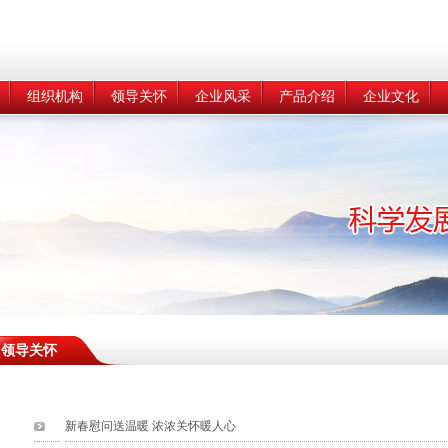
组织机构
领导关怀
企业风采
产品介绍
企业文化
领导关怀
新春慰问送温暖 浓浓关怀暖人心