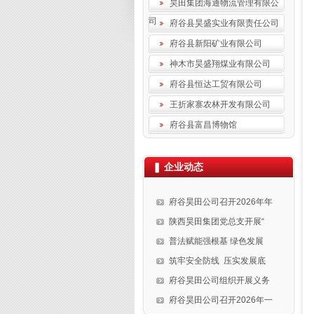
昊田集团海通物流管理有限公
司
府谷县昊盛实业有限责任公司
府谷县新阳矿业有限公司
神木市昊盛翔煤业有限公司
府谷县恒达工贸有限公司
王折家寨农林开发有限公司
府谷县富昌博物馆
企业动态
府谷昊田公司召开2026年年
陕西昊田集团党总支开展“
普法赋能强根基 绿色发展
筑牢安全防线 压实发展底
府谷昊田公司组织开展义务
府谷昊田公司召开2026年一