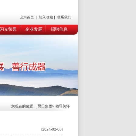
设为首页
|
加入收藏
|
联系我们
闪光荣誉
企业发展
招聘信息
您现在的位置：
昊田集团
> 领导关怀
[2024-02-08]